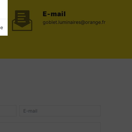
E-mail
goblet.luminaires@orange.fr
ge