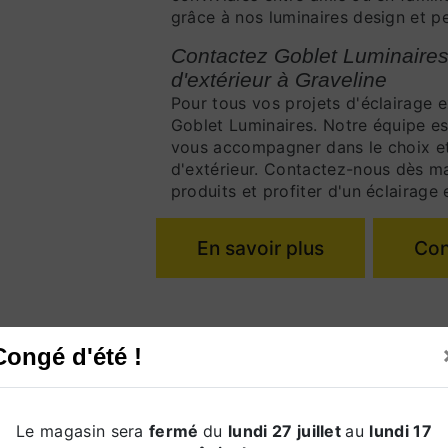
grâce à nos luminaires design et p
Contactez Goblet Luminaires
d'extérieur à Graveline
Pour tous vos projets d'éclairage e
Goblet Luminaires. Notre équipe es
vous accompagner dans le choix et 
d'extérieur. Contactez-nous dès m
produits et profiter d'un éclairage 
En savoir plus
Con
Congé d'été !
Le magasin sera
fermé
du
lundi 27 juillet
au
lundi 17