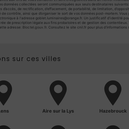
 Les données collectées seront communiquées aux seuls destinataires suivan
d’accès, de rectification, d’effacement, de portabilité, de limitation, d’oppos
té de contrôle, ainsi que d’organiser le sort de vos données post-mortem. Vous
ronique à l'adresse goblet.luminaires@orange.fr. Un justificatif d'identité
ée de prescription légale aux fins probatoires et de gestion des contentieux. Vo
ette adresse:
Bloctel.gouv.fr
. Consultez le site cnil.fr pour plus d’informations 
ns sur ces villes
Lens
Aire sur la Lys
Hazebrouck