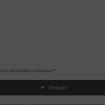
tions particulières ci-dessous **
Envoyer
s aux fins de vous contacter et sont enregistrées dans un fichier informatis