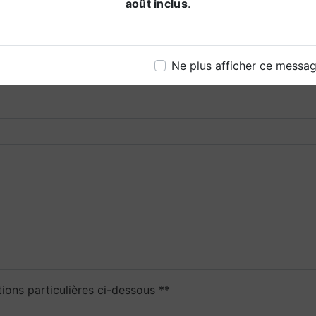
août inclus
.
Ne plus afficher ce messa
tions particulières ci-dessous **