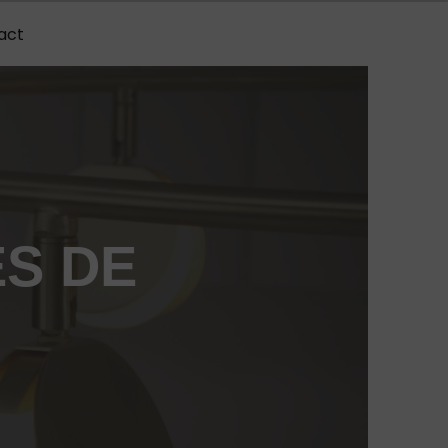
act
S DE