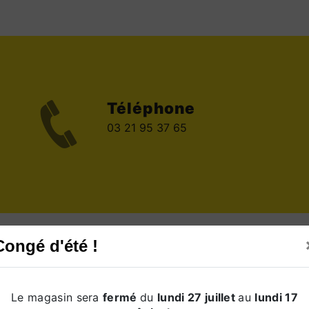
Téléphone
03 21 95 37 65
Congé d'été !
Contactez-nous
Le magasin sera
fermé
du
lundi 27 juillet
au
lundi 17