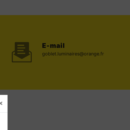
E-mail
goblet.luminaires@orange.fr
×