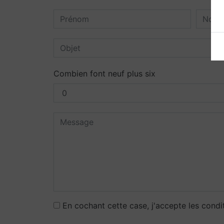
Combien font neuf plus six
En cochant cette case, j'accepte les condi