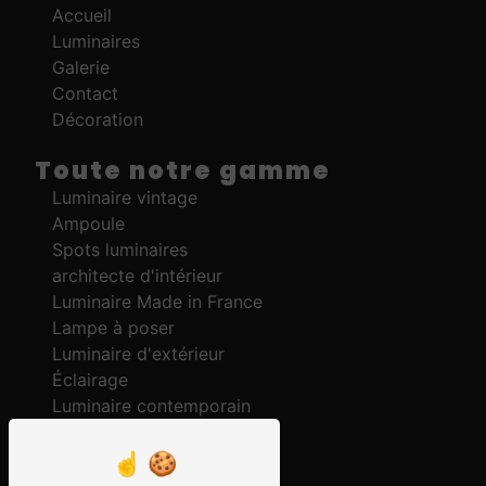
Accueil
Luminaires
Galerie
Contact
Décoration
Toute notre gamme
Luminaire vintage
Ampoule
Spots luminaires
architecte d'intérieur
Luminaire Made in France
Lampe à poser
Luminaire d'extérieur
Éclairage
Luminaire contemporain
Lustre et suspension
Lampadaire
Luminaire moderne