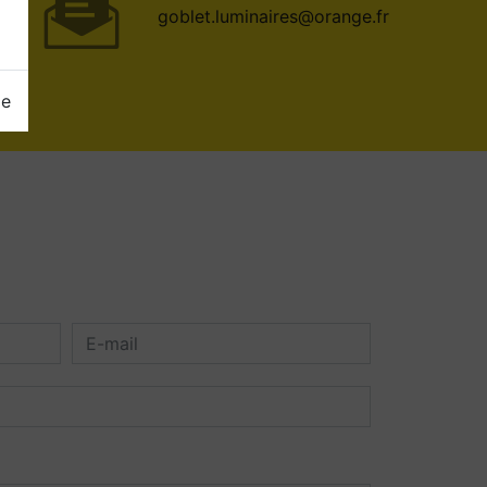
goblet.luminaires@orange.fr
ge