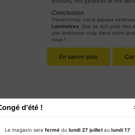
produits, nos garanties et nos serv
Conclusion
Transformez votre espace extérieu
Luminaires
. Que ce soit pour des 
une ambiance cosy dans votre jardi
vous !
En savoir plus
Con
Congé d'été !
Le magasin sera
fermé
Téléphone
du
lundi 27 juillet
au
lundi 17