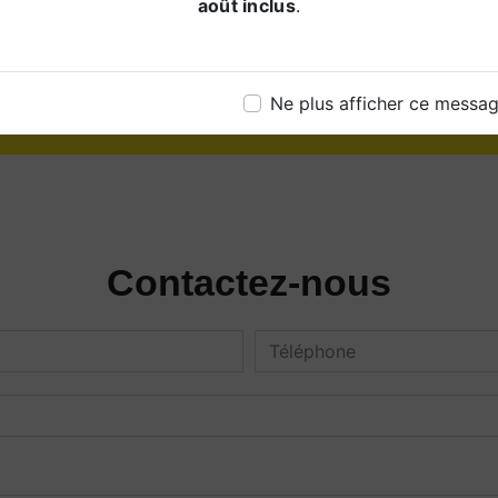
août inclus
.
03 21 95 37 65
Ne plus afficher ce messa
Contactez-nous