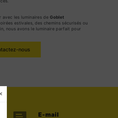
ices.
r avec les luminaires de
Goblet
soirées estivales, des chemins sécurisés ou
n, nous avons le luminaire parfait pour
tactez-nous
×
E-mail