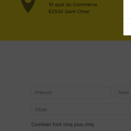
10 quai du Commerce
62500 Saint-Omer
Combien font cinq plus cinq