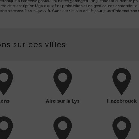
ronique à l'adresse goblet.luminaires@orange.fr. Un justificatif d'identité
ée de prescription légale aux fins probatoires et de gestion des contentieux. Vo
ette adresse:
Bloctel.gouv.fr
. Consultez le site cnil.fr pour plus d’informations 
ns sur ces villes
Lens
Aire sur la Lys
Hazebrouck