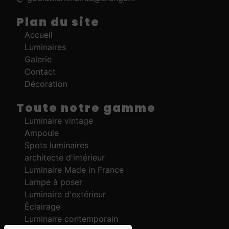
Plan du site
Accueil
Luminaires
Galerie
Contact
Décoration
Toute notre gamme
Luminaire vintage
Ampoule
Spots luminaires
architecte d'intérieur
Luminaire Made in France
Lampe à poser
Luminaire d'extérieur
Éclairage
Luminaire contemporain