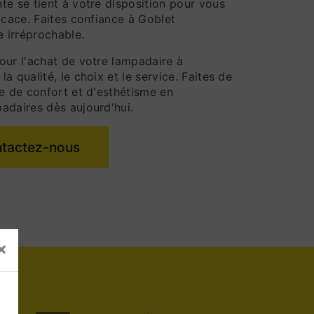
te se tient à votre disposition pour vous
icace. Faites confiance à Goblet
e irréprochable.
our l'achat de votre lampadaire à
a qualité, le choix et le service. Faites de
ce de confort et d'esthétisme en
adaires dès aujourd'hui.
tactez-nous
×