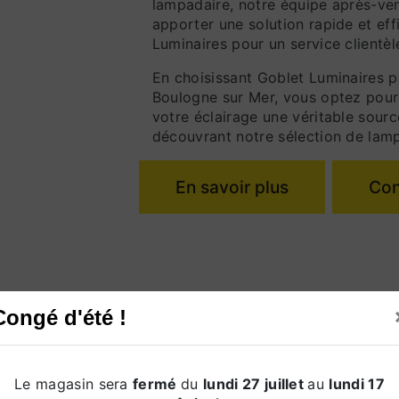
lampadaire, notre équipe après-ven
apporter une solution rapide et eff
Luminaires pour un service clientèl
En choisissant Goblet Luminaires p
Boulogne sur Mer, vous optez pour l
votre éclairage une véritable sour
découvrant notre sélection de lamp
En savoir plus
Con
Congé d'été !
Le magasin sera
fermé
du
lundi 27 juillet
au
lundi 17