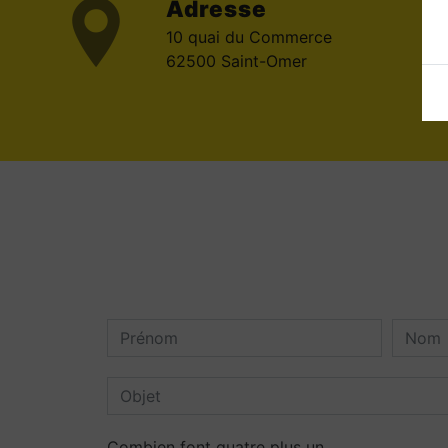
Adresse
10 quai du Commerce
62500 Saint-Omer
Combien font quatre plus un