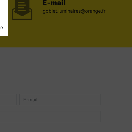
E-mail
goblet.luminaires@orange.fr
ge