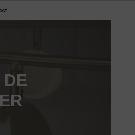
act
 DE
ER