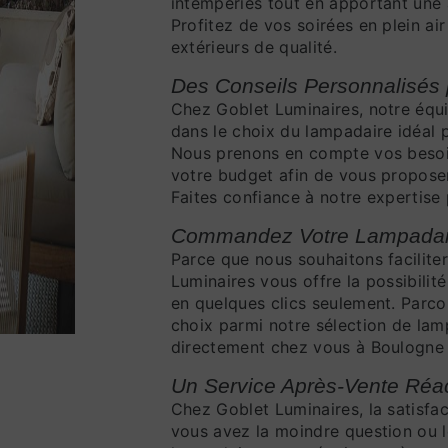
intempéries tout en apportant une 
Profitez de vos soirées en plein ai
extérieurs de qualité.
Des Conseils Personnalisés 
Chez Goblet Luminaires, notre équi
dans le choix du lampadaire idéal p
Nous prenons en compte vos besoin
votre budget afin de vous proposer 
Faites confiance à notre expertise 
Commandez Votre Lampadaire
Parce que nous souhaitons facilite
Luminaires vous offre la possibili
en quelques clics seulement. Parcou
choix parmi notre sélection de la
directement chez vous à Boulogne s
Un Service Après-Vente Réact
Chez Goblet Luminaires, la satisfact
vous avez la moindre question ou 