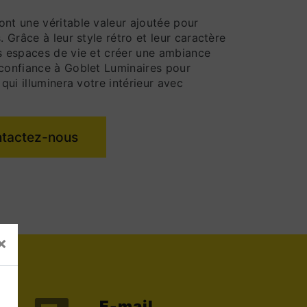
ont une véritable valeur ajoutée pour
. Grâce à leur style rétro et leur caractère
os espaces de vie et créer une ambiance
 confiance à Goblet Luminaires pour
 qui illuminera votre intérieur avec
tactez-nous
×
E-mail