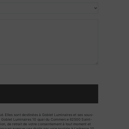
é. Elles sont destinées à Goblet Luminaires et ses sous-
ts: Goblet Luminaires 10 quai du Commerce 62500 Saint-
ition, de retrait de votre consentement à tout moment et
 pouvez exercer ces droits par voie postale à l'adresse 10