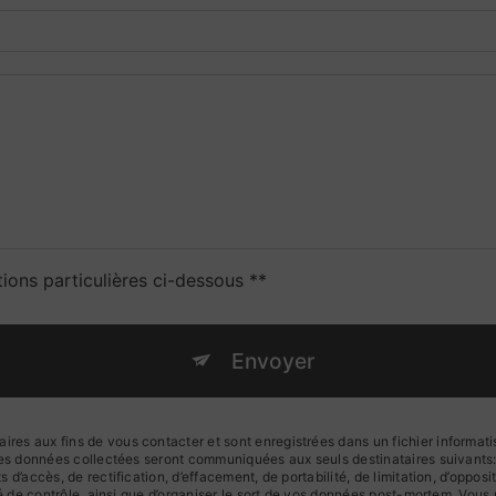
tions particulières ci-dessous **
Envoyer
s aux fins de vous contacter et sont enregistrées dans un fichier informatis
 Les données collectées seront communiquées aux seuls destinataires suivan
d’accès, de rectification, d’effacement, de portabilité, de limitation, d’oppos
té de contrôle, ainsi que d’organiser le sort de vos données post-mortem. Vous