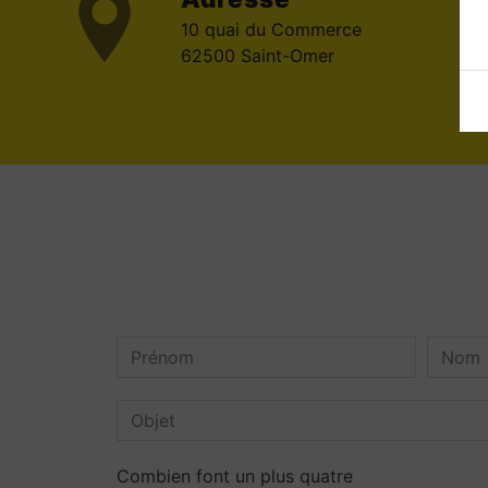
10 quai du Commerce
62500 Saint-Omer
Combien font un plus quatre