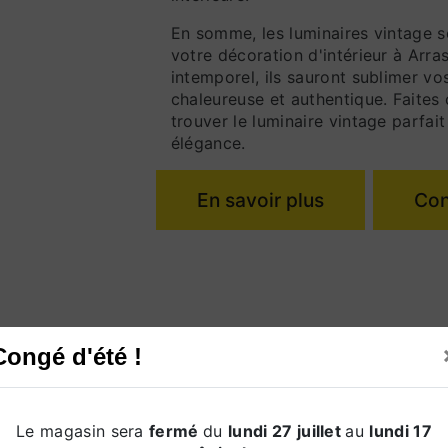
En somme, les luminaires vintage s
votre décoration d'intérieur à Arras
intemporel, ils sauront sublimer v
chaleureuse et authentique. Faites
trouver le luminaire vintage parfait
élégance.
En savoir plus
Con
Congé d'été !
Le magasin sera
fermé
du
lundi 27 juillet
au
lundi 17
Téléphone