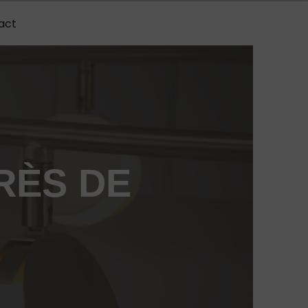
act
RÈS DE