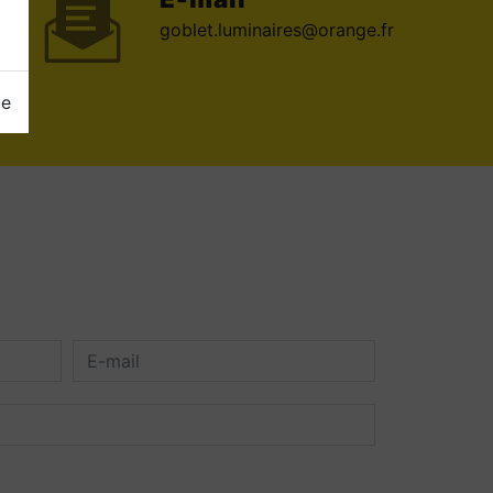
goblet.luminaires@orange.fr
ge