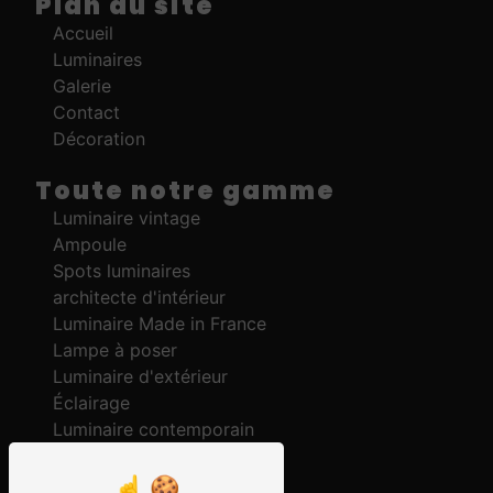
Plan du site
Accueil
Luminaires
Galerie
Contact
Décoration
Toute notre gamme
Luminaire vintage
Ampoule
Spots luminaires
architecte d'intérieur
Luminaire Made in France
Lampe à poser
Luminaire d'extérieur
Éclairage
Luminaire contemporain
Lustre et suspension
Lampadaire