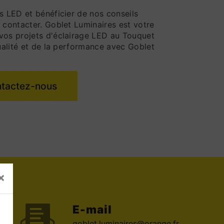
s LED et bénéficier de nos conseils
 contacter. Goblet Luminaires est votre
vos projets d'éclairage LED au Touquet
qualité et de la performance avec Goblet
tactez-nous
×
E-mail
goblet.luminaires@orange.fr