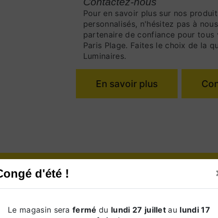
Contactez-nous
Pour en savoir plus sur nos produit
personnalisés, n'hésitez pas à nous
partenaire de confiance pour tous 
Paris Plage. Faites le choix de la 
Luminaires.
En savoir plus
Con
Congé d'été !
Téléphone
Le magasin sera
fermé
du
lundi 27 juillet
au
lundi 17
03 21 95 37 65