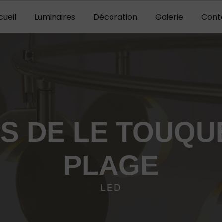
cueil
Luminaires
Décoration
Galerie
Cont
S DE LE TOUQU
PLAGE
LED