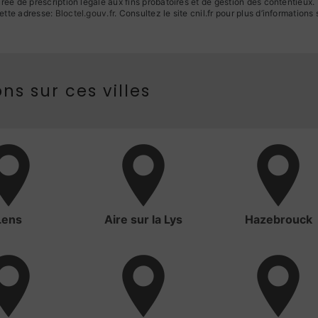
ée de prescription légale aux fins probatoires et de gestion des contentieux. Vo
ette adresse:
Bloctel.gouv.fr
. Consultez le site cnil.fr pour plus d’informations 
ns sur ces villes
Lens
Aire sur la Lys
Hazebrouck