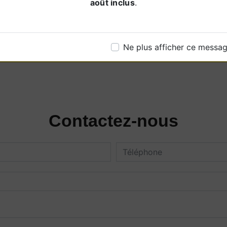
août inclus
.
Ne plus afficher ce messa
Contactez-nous