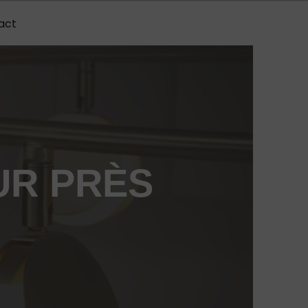
act
UR PRÈS