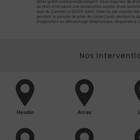
Omer goblet.luminaires@orange.fr. Vous disposez de droits 
du droit d’introduire une réclamation auprès d’une autori
quai du Commerce 62500 Saint-Omer ou par courrier élect
pendant la période de prise de contact puis pendant la dur
d'opposition au démarchage téléphonique, disponible à c
Nos interventio
Hesdin
Arras