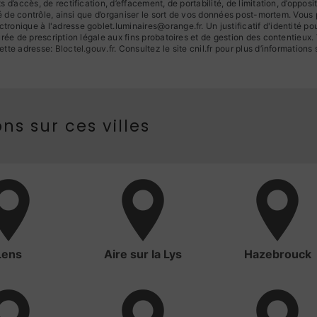
d’accès, de rectification, d’effacement, de portabilité, de limitation, d’oppos
té de contrôle, ainsi que d’organiser le sort de vos données post-mortem. Vous
ronique à l'adresse goblet.luminaires@orange.fr. Un justificatif d'identité
ée de prescription légale aux fins probatoires et de gestion des contentieux. Vo
ette adresse:
Bloctel.gouv.fr
. Consultez le site cnil.fr pour plus d’informations 
ns sur ces villes
Lens
Aire sur la Lys
Hazebrouck