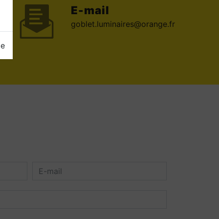
E-mail
goblet.luminaires@orange.fr
ge