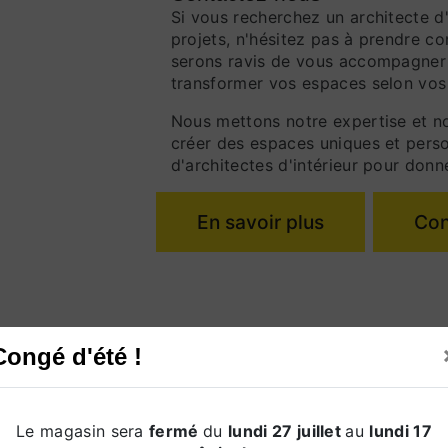
Si vous recherchez un architecte d'
projets, n'hésitez pas à prendre c
serons ravis de vous accompagner d
transformer vos espaces selon vos
Nous mettons notre expertise et no
créer des espaces uniques et perso
d'architectes d'intérieur pour donne
En savoir plus
Con
Congé d'été !
Le magasin sera
fermé
du
lundi 27 juillet
au
lundi 17