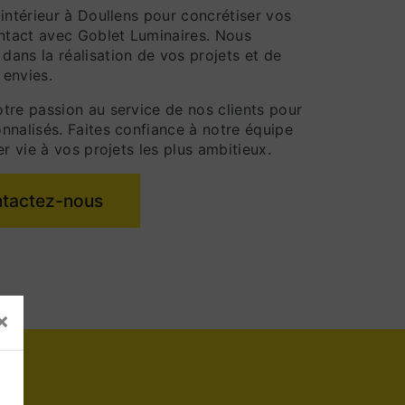
intérieur à Doullens pour concrétiser vos
ontact avec Goblet Luminaires. Nous
ans la réalisation de vos projets et de
 envies.
tre passion au service de nos clients pour
nnalisés. Faites confiance à notre équipe
r vie à vos projets les plus ambitieux.
tactez-nous
×